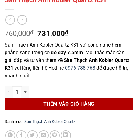
Giá
Giá
760,000
₫
731,000
₫
gốc
hiện
Sàn Thạch Anh Kobler Quartz K31 với công nghệ hèm
là:
tại
phẳng sang trọng có
độ dày 7.5mm
. Mọi thắc mắc cần
760,000₫.
là:
giải đáp và tư vấn thêm về
Sàn Thạch Anh Kobler Quartz
731,000₫.
K31
vui lòng liên hệ Hotline
0976 788 768
để được hỗ trợ
nhanh nhất.
Sàn Thạch Anh Kobler Quartz K31 số lượng
THÊM VÀO GIỎ HÀNG
Danh mục:
Sàn Thạch Anh Kobler Quartz