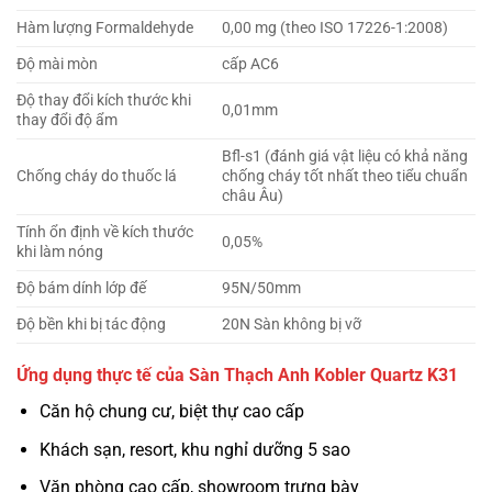
Hàm lượng Formaldehyde
0,00 mg (theo ISO 17226-1:2008)
Độ mài mòn
cấp AC6
Độ thay đổi kích thước khi
0,01mm
thay đổi độ ẩm
Bfl-s1 (đánh giá vật liệu có khả năng
Chống cháy do thuốc lá
chống cháy tốt nhất theo tiểu chuẩn
châu Âu)
Tính ổn định về kích thước
0,05%
khi làm nóng
Độ bám dính lớp đế
95N/50mm
Độ bền khi bị tác động
20N Sàn không bị vỡ
Ứng dụng thực tế của Sàn Thạch Anh Kobler Quartz K31
Căn hộ chung cư, biệt thự cao cấp
Khách sạn, resort, khu nghỉ dưỡng 5 sao
Văn phòng cao cấp, showroom trưng bày