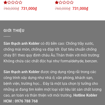
Được
Giá
Giá
Được
Giá
Giá
760,000
₫
731,000
₫
760,000
₫
731,000
₫
xếp
gốc
hiện
xếp
gốc
hiện
hạng
là:
tại
hạng
là:
tại
1
760,000₫.
là:
1
760,000₫.
là:
.
5
731,000₫.
5
731,000₫.
sao
sao
GIỚI THIỆU
Sàn thạch anh
Kobler
có độ bền cao: Chống trầy xước,
chống mài mòn, chống va đập tốt. Đạt tiêu chuẩn chống
cháy B1 theo quy định châu Âu.Thân thiện với môi trường:
Không chứa các chất độc hại như formaldehyde, benzen.
Sàn thạch anh Kobler
được ứng dụng rộng rãi trong các
công trình xây dựng như nhà ở, văn phòng, khách sạn,
bệnh viện, trường học... Đây là một lựa chọn lý tưởng cho
những ai đang tìm kiếm một loại vật liệu lát sàn chất lượng
cao, an toàn và thân thiện với môi trường.
Hotline
Kobler
HCM
:
0976 788 768