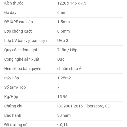
Kích thước
1220 x 146 x 7.5
Độ dày
6mm
Đế IXPE cao cấp
1.5mm
Lớp chống xước
0.5mm
Lớp UV bảo vệ toàn diện
UV x 3
Quy cách đóng gói
7 tấm/ Hộp
Công nghệ sản xuất
Đức
Hèm khóa bản quyền
chuẩn châu Âu
m2/Hộp
1.25m2
Số tấm/Hộp
7
Kg/Hộp
15.96
Chứng chỉ
ISO9001-2015, Floorscore, CE
Bảo hành
30 năm
Độ trương nở
≤ 0,1%