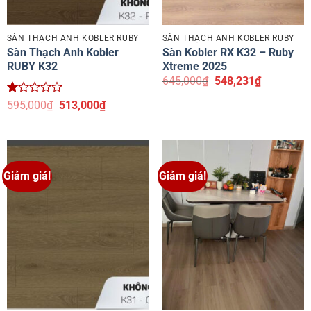
SÀN THẠCH ANH KOBLER RUBY
SÀN THẠCH ANH KOBLER RUBY
Sàn Thạch Anh Kobler
Sàn Kobler RX K32 – Ruby
RUBY K32
Xtreme 2025
Giá
Giá
645,000
₫
548,231
₫
gốc
hiện
là:
tại
Được
Giá
Giá
595,000
₫
513,000
₫
645,000₫.
là:
xếp
gốc
hiện
548,231₫.
hạng
là:
tại
1
595,000₫.
là:
5
513,000₫.
sao
Giảm giá!
Giảm giá!