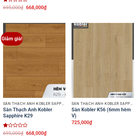
Được
Giá
Giá
695,000
₫
668,000
₫
xếp
gốc
hiện
hạng
là:
tại
1
695,000₫.
là:
5
668,000₫.
sao
Giảm giá!
SÀN THẠCH ANH KOBLER SAPPHIRE
SÀN THẠCH ANH KOBLER SAPPHIRE
Sàn Thạch Anh Kobler
Sàn Kobler K56 (6mm hèm
Sapphire K29
V)
725,000
₫
Được
Giá
Giá
695,000
₫
668,000
₫