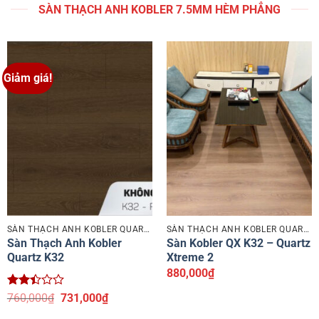
SÀN THẠCH ANH KOBLER 7.5MM HÈM PHẲNG
5
668,000₫.
5 sao
668,000₫.
sao
Giảm giá!
SÀN THẠCH ANH KOBLER QUARTZ
SÀN THẠCH ANH KOBLER QUARTZ
Sàn Thạch Anh Kobler
Sàn Kobler QX K32 – Quartz
Quartz K32
Xtreme 2
880,000
₫
Được
Giá
Giá
760,000
₫
731,000
₫
xếp
gốc
hiện
hạng