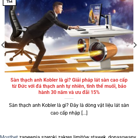
Th4
Sàn thạch anh Kobler là gì? Giải pháp lát sàn cao cấp
từ Đức với đá thạch anh tự nhiên, tinh thể muối, bảo
hành 30 năm và ưu đãi 15%
Sàn thạch anh Kobler là gì? Đây là dòng vật liệu lát sàn
cao cấp nhập [...]
Mostbet
zapewnia szeroki zakres limitów stawek, dopasowany