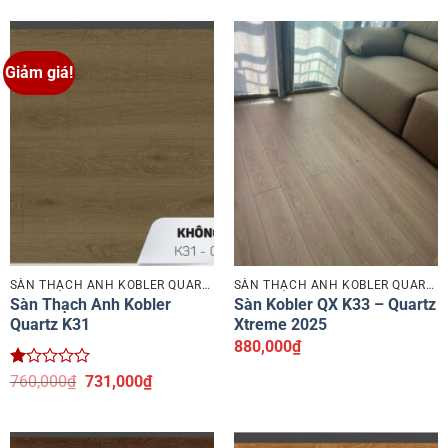
là:
tại
2.43
760,000₫.
là:
5 sao
731,000₫.
Giảm giá!
SÀN THẠCH ANH KOBLER QUARTZ
SÀN THẠCH ANH KOBLER QUARTZ
Sàn Thạch Anh Kobler
Sàn Kobler QX K33 – Quartz
Quartz K31
Xtreme 2025
880,000
₫
Được
Giá
Giá
760,000
₫
731,000
₫
xếp
gốc
hiện
hạng
là:
tại
1
760,000₫.
là:
5
731,000₫.