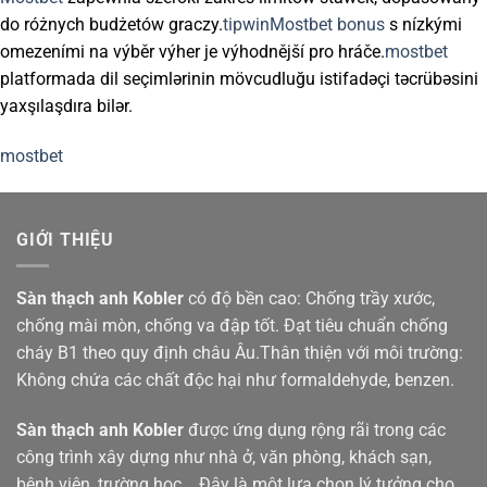
do różnych budżetów graczy.
tipwin
Mostbet bonus
s nízkými
omezeními na výběr výher je výhodnější pro hráče.
mostbet
platformada dil seçimlərinin mövcudluğu istifadəçi təcrübəsini
yaxşılaşdıra bilər.
mostbet
GIỚI THIỆU
Sàn thạch anh
Kobler
có độ bền cao: Chống trầy xước,
chống mài mòn, chống va đập tốt. Đạt tiêu chuẩn chống
cháy B1 theo quy định châu Âu.Thân thiện với môi trường:
Không chứa các chất độc hại như formaldehyde, benzen.
Sàn thạch anh Kobler
được ứng dụng rộng rãi trong các
công trình xây dựng như nhà ở, văn phòng, khách sạn,
bệnh viện, trường học... Đây là một lựa chọn lý tưởng cho