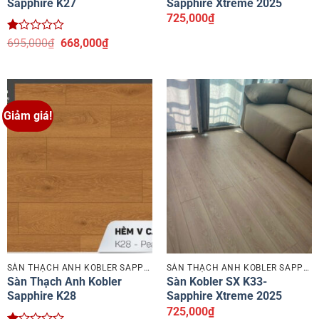
Sapphire K27
Sapphire Xtreme 2025
725,000
₫
Được
Giá
Giá
695,000
₫
668,000
₫
xếp
gốc
hiện
hạng
là:
tại
1.15
695,000₫.
là:
5
668,000₫.
sao
Giảm giá!
SÀN THẠCH ANH KOBLER SAPPHIRE
SÀN THẠCH ANH KOBLER SAPPHIRE
Sàn Thạch Anh Kobler
Sàn Kobler SX K33-
Sapphire K28
Sapphire Xtreme 2025
725,000
₫