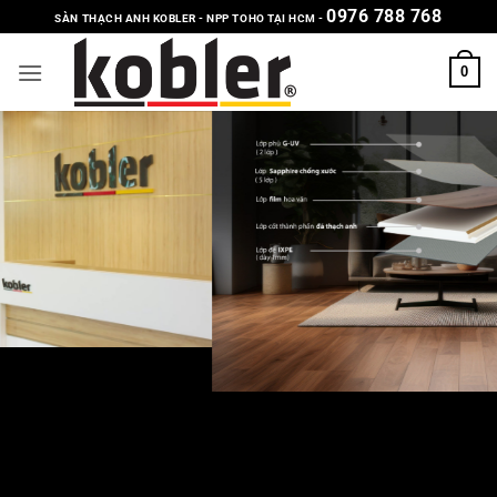
Bỏ
0976 788 768
SÀN THẠCH ANH KOBLER - NPP TOHO TẠI HCM -
qua
nội
0
dung