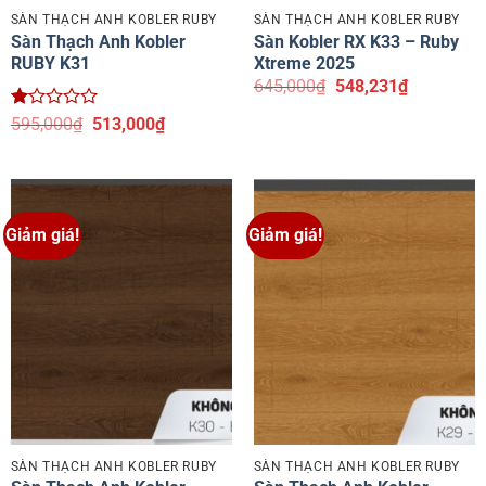
SÀN THẠCH ANH KOBLER RUBY
SÀN THẠCH ANH KOBLER RUBY
Sàn Thạch Anh Kobler
Sàn Kobler RX K33 – Ruby
RUBY K31
Xtreme 2025
Giá
Giá
645,000
₫
548,231
₫
gốc
hiện
là:
tại
Được
Giá
Giá
595,000
₫
513,000
₫
645,000₫.
là:
xếp
gốc
hiện
548,231₫.
hạng
là:
tại
1.06
595,000₫.
là:
5
513,000₫.
sao
Giảm giá!
Giảm giá!
SÀN THẠCH ANH KOBLER RUBY
SÀN THẠCH ANH KOBLER RUBY