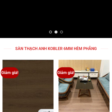
SÀN THẠCH ANH KOBLER 6MM HÈM PHẲNG
Giảm giá!
Giảm giá!