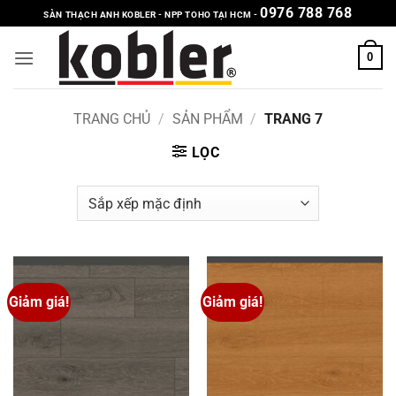
Bỏ
0976 788 768
SÀN THẠCH ANH KOBLER - NPP TOHO TẠI HCM -
qua
nội
0
dung
TRANG CHỦ
/
SẢN PHẨM
/
TRANG 7
LỌC
Giảm giá!
Giảm giá!