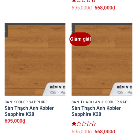
Được
Giá
Giá
695,000
₫
668,000
₫
xếp
gốc
hiện
hạng
là:
tại
1.15
695,000₫.
là:
5
668,000₫.
sao
Giảm giá!
SÀN KOBLER SAPPHIRE
SÀN THẠCH ANH KOBLER SAPPHIRE
Sàn Thạch Anh Kobler
Sàn Thạch Anh Kobler
Sapphire K28
Sapphire K28
695,000
₫
Được
Giá
Giá
695,000
₫
668,000
₫
xếp
gốc
hiện