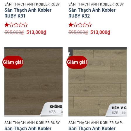
SÀN THẠCH ANH KOBLER RUBY
SÀN THẠCH ANH KOBLER RUBY
Sàn Thạch Anh Kobler
Sàn Thạch Anh Kobler
RUBY K31
RUBY K32
Được
Giá
Giá
Được
Giá
Giá
595,000
₫
513,000
₫
595,000
₫
513,000
₫
xếp
gốc
hiện
xếp
gốc
hiện
hạng
là:
tại
hạng
là:
tại
1.06
595,000₫.
là:
1
595,000₫.
là:
5
513,000₫.
5
513,000₫.
sao
sao
Giảm giá!
Giảm giá!
SÀN THẠCH ANH KOBLER RUBY
SÀN THẠCH ANH KOBLER SAPPHIRE
Sàn Thạch Anh Kobler
Sàn Thạch Anh Kobler