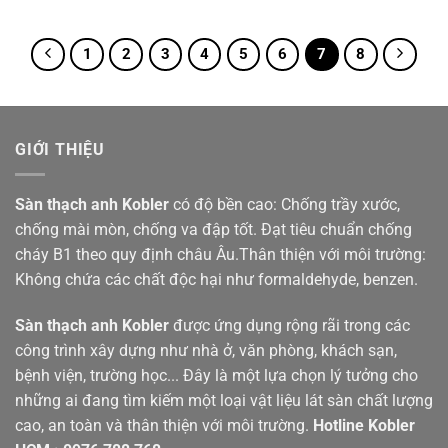
hạng
là:
tại
1
695,000₫.
là:
5
668,000₫.
1
2
3
4
5
6
7
8
sao
GIỚI THIỆU
Sàn thạch anh
Kobler
có độ bền cao: Chống trầy xước,
chống mài mòn, chống va đập tốt. Đạt tiêu chuẩn chống
cháy B1 theo quy định châu Âu.Thân thiện với môi trường:
Không chứa các chất độc hại như formaldehyde, benzen.
Sàn thạch anh Kobler
được ứng dụng rộng rãi trong các
công trình xây dựng như nhà ở, văn phòng, khách sạn,
bệnh viện, trường học... Đây là một lựa chọn lý tưởng cho
những ai đang tìm kiếm một loại vật liệu lát sàn chất lượng
cao, an toàn và thân thiện với môi trường.
Hotline
Kobler