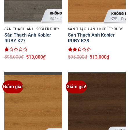
SÀN THẠCH ANH KOBLER RUBY
SÀN THẠCH ANH KOBLER RUBY
Sàn Thạch Anh Kobler
Sàn Thạch Anh Kobler
RUBY K27
RUBY K28
Được
Giá
Giá
Được
Giá
Giá
595,000
₫
513,000
₫
595,000
₫
513,000
₫
xếp
gốc
hiện
xếp
gốc
hiện
hạng
là:
tại
hạng
là:
tại
1
595,000₫.
là:
2.43
595,000₫.
là:
5
513,000₫.
5 sao
513,000₫.
sao
Giảm giá!
Giảm giá!