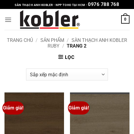
Bỏ
0976 788 768
SÀN THẠCH ANH KOBLER - NPP TOHO TẠI HCM -
qua
nội
0
dung
TRANG CHỦ
/
SẢN PHẨM
/
SÀN THẠCH ANH KOBLER
RUBY
/
TRANG 2
LỌC
Giảm giá!
Giảm giá!