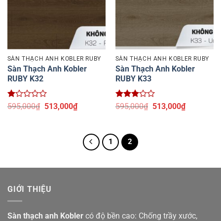
SÀN THẠCH ANH KOBLER RUBY
SÀN THẠCH ANH KOBLER RUBY
Sàn Thạch Anh Kobler
Sàn Thạch Anh Kobler
RUBY K32
RUBY K33
Được
Giá
Giá
Được
Giá
Giá
595,000
₫
513,000
₫
595,000
₫
513,000
₫
xếp
gốc
hiện
xếp
gốc
hiện
hạng
là:
tại
hạng
là:
tại
1
595,000₫.
là:
2.97
5
595,000₫.
là:
5
513,000₫.
sao
513,000₫.
1
2
sao
GIỚI THIỆU
Sàn thạch anh
Kobler
có độ bền cao: Chống trầy xước,